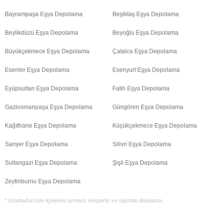
Bayrampaşa Eşya Depolama
Beşiktaş Eşya Depolama
Beylikdüzü Eşya Depolama
Beyoğlu Eşya Depolama
Büyükçekmece Eşya Depolama
Çatalca Eşya Depolama
Esenler Eşya Depolama
Esenyurt Eşya Depolama
Eyüpsultan Eşya Depolama
Fatih Eşya Depolama
Gaziosmanpaşa Eşya Depolama
Güngören Eşya Depolama
Kağıthane Eşya Depolama
Küçükçekmece Eşya Depolama
Sarıyer Eşya Depolama
Silivri Eşya Depolama
Sultangazi Eşya Depolama
Şişli Eşya Depolama
Zeytinburnu Eşya Depolama
* İstanbul'un tüm ilçelerine ücretsiz ekspertiz ve sigortalı depolama.