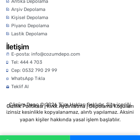
Antika Depolama
Arşiv Depolama
Kişisel Depolama
Piyano Depolama
Lastik Depolama
İletişim
E-posta:
info@cozumdepo.com
Tel: 444 4 703
Cep: 0532 790 29 99
WhatsApp Tıkla
Teklif Al
Çözüm Depo © 2026 Tüm Hakları Saklıdır. Site içeriği
Gizlilik Politikası
|
Kvkk Aydınlatma
|
Depolama Koşulları
izinsiz kesinlikle kopyalanamaz, alıntı yapılamaz. Aksini
yapan kişiler hakkında yasal işlem başlatılır.