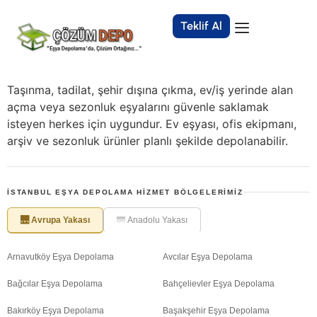
Teklif Al
Taşınma, tadilat, şehir dışına çıkma, ev/iş yerinde alan
açma veya sezonluk eşyalarını güvenle saklamak
isteyen herkes için uygundur. Ev eşyası, ofis ekipmanı,
arşiv ve sezonluk ürünler planlı şekilde depolanabilir.
İSTANBUL EŞYA DEPOLAMA HIZMET BÖLGELERIMIZ
🌉 Avrupa Yakası
🌁 Anadolu Yakası
Arnavutköy Eşya Depolama
Avcılar Eşya Depolama
Bağcılar Eşya Depolama
Bahçelievler Eşya Depolama
Bakırköy Eşya Depolama
Başakşehir Eşya Depolama