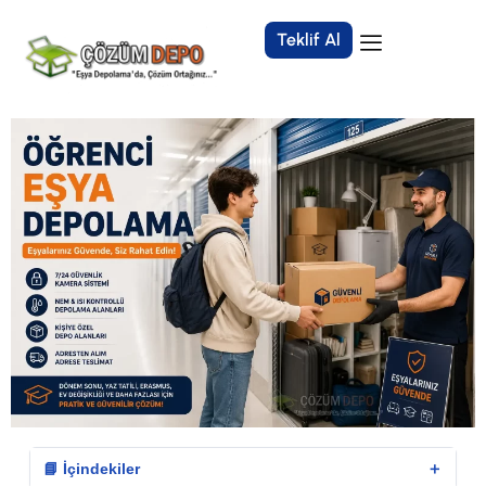
Teklif Al
＋
📘 İçindekiler