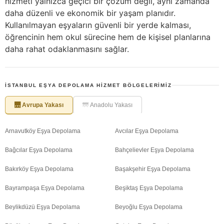
hizmeti yalnızca geçici bir çözüm değil, aynı zamanda
daha düzenli ve ekonomik bir yaşam planıdır.
Kullanılmayan eşyaların güvenli bir yerde kalması,
öğrencinin hem okul sürecine hem de kişisel planlarına
daha rahat odaklanmasını sağlar.
İSTANBUL EŞYA DEPOLAMA HIZMET BÖLGELERIMIZ
🌉 Avrupa Yakası
🌁 Anadolu Yakası
Arnavutköy Eşya Depolama
Avcılar Eşya Depolama
Bağcılar Eşya Depolama
Bahçelievler Eşya Depolama
Bakırköy Eşya Depolama
Başakşehir Eşya Depolama
Bayrampaşa Eşya Depolama
Beşiktaş Eşya Depolama
Beylikdüzü Eşya Depolama
Beyoğlu Eşya Depolama