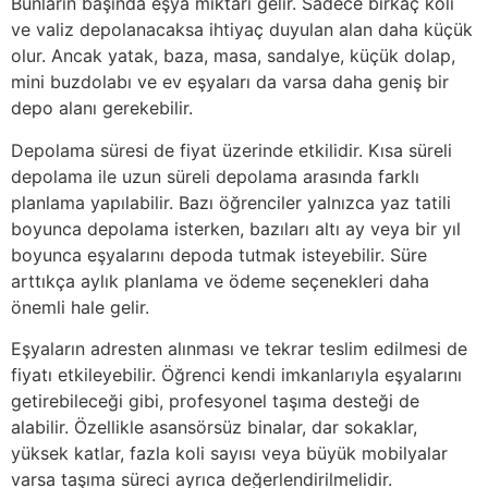
Bunların başında eşya miktarı gelir. Sadece birkaç koli
ve valiz depolanacaksa ihtiyaç duyulan alan daha küçük
olur. Ancak yatak, baza, masa, sandalye, küçük dolap,
mini buzdolabı ve ev eşyaları da varsa daha geniş bir
depo alanı gerekebilir.
Depolama süresi de fiyat üzerinde etkilidir. Kısa süreli
depolama ile uzun süreli depolama arasında farklı
planlama yapılabilir. Bazı öğrenciler yalnızca yaz tatili
boyunca depolama isterken, bazıları altı ay veya bir yıl
boyunca eşyalarını depoda tutmak isteyebilir. Süre
arttıkça aylık planlama ve ödeme seçenekleri daha
önemli hale gelir.
Eşyaların adresten alınması ve tekrar teslim edilmesi de
fiyatı etkileyebilir. Öğrenci kendi imkanlarıyla eşyalarını
getirebileceği gibi, profesyonel taşıma desteği de
alabilir. Özellikle asansörsüz binalar, dar sokaklar,
yüksek katlar, fazla koli sayısı veya büyük mobilyalar
varsa taşıma süreci ayrıca değerlendirilmelidir.