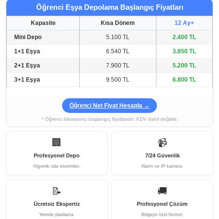
Öğrenci Eşya Depolama Başlangıç Fiyatları
Kapasite
Kısa Dönem
12 Ay+
Mini Depo
5.100 TL
2.400 TL
1+1 Eşya
6.540 TL
3.850 TL
2+1 Eşya
7.900 TL
5.200 TL
3+1 Eşya
9.500 TL
6.800 TL
Öğrenci Net Fiyat Hesapla →
* Öğrenci lokasyonu başlangıç fiyatlarıdır. KDV dahil değildir.
🏢
📹
Profesyonel Depo
7/24 Güvenlik
Hijyenik oda sistemleri.
Alarm ve IP kamera.
📝
🚚
Ücretsiz Ekspertiz
Profesyonel Çözüm
Yerinde planlama.
Bölgeye özel hizmet.