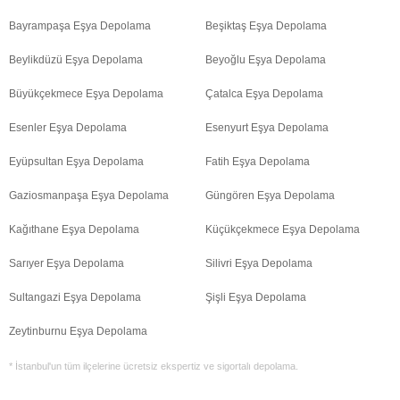
Bayrampaşa Eşya Depolama
Beşiktaş Eşya Depolama
Beylikdüzü Eşya Depolama
Beyoğlu Eşya Depolama
Büyükçekmece Eşya Depolama
Çatalca Eşya Depolama
Esenler Eşya Depolama
Esenyurt Eşya Depolama
Eyüpsultan Eşya Depolama
Fatih Eşya Depolama
Gaziosmanpaşa Eşya Depolama
Güngören Eşya Depolama
Kağıthane Eşya Depolama
Küçükçekmece Eşya Depolama
Sarıyer Eşya Depolama
Silivri Eşya Depolama
Sultangazi Eşya Depolama
Şişli Eşya Depolama
Zeytinburnu Eşya Depolama
* İstanbul'un tüm ilçelerine ücretsiz ekspertiz ve sigortalı depolama.