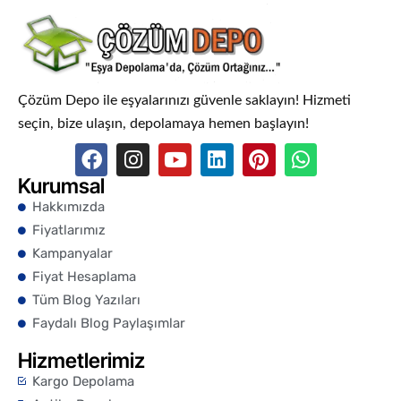
Çözüm Depo ile eşyalarınızı güvenle saklayın! Hizmeti
seçin, bize ulaşın, depolamaya hemen başlayın!
Kurumsal
Hakkımızda
Fiyatlarımız
Kampanyalar
Fiyat Hesaplama
Tüm Blog Yazıları
Faydalı Blog Paylaşımlar
Hizmetlerimiz
Kargo Depolama