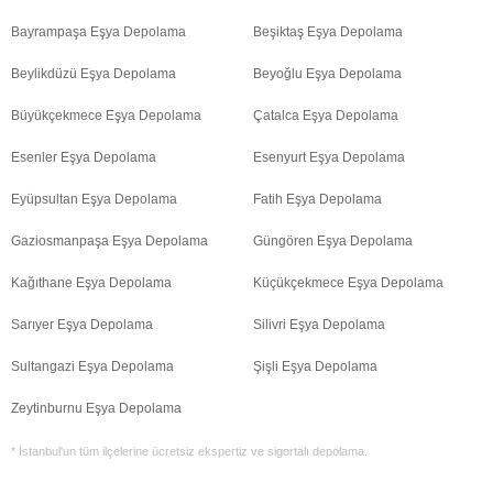
Bayrampaşa Eşya Depolama
Beşiktaş Eşya Depolama
Beylikdüzü Eşya Depolama
Beyoğlu Eşya Depolama
Büyükçekmece Eşya Depolama
Çatalca Eşya Depolama
Esenler Eşya Depolama
Esenyurt Eşya Depolama
Eyüpsultan Eşya Depolama
Fatih Eşya Depolama
Gaziosmanpaşa Eşya Depolama
Güngören Eşya Depolama
Kağıthane Eşya Depolama
Küçükçekmece Eşya Depolama
Sarıyer Eşya Depolama
Silivri Eşya Depolama
Sultangazi Eşya Depolama
Şişli Eşya Depolama
Zeytinburnu Eşya Depolama
* İstanbul'un tüm ilçelerine ücretsiz ekspertiz ve sigortalı depolama.