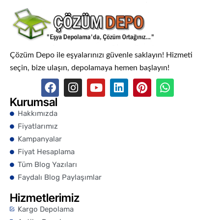
Çözüm Depo ile eşyalarınızı güvenle saklayın! Hizmeti
seçin, bize ulaşın, depolamaya hemen başlayın!
Kurumsal
Hakkımızda
Fiyatlarımız
Kampanyalar
Fiyat Hesaplama
Tüm Blog Yazıları
Faydalı Blog Paylaşımlar
Hizmetlerimiz
Kargo Depolama