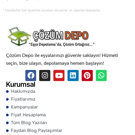
* İstanbul'un tüm ilçelerine ücretsiz ekspertiz ve sigortalı depolama.
Çözüm Depo ile eşyalarınızı güvenle saklayın! Hizmeti
seçin, bize ulaşın, depolamaya hemen başlayın!
Kurumsal
Hakkımızda
Fiyatlarımız
Kampanyalar
Fiyat Hesaplama
Tüm Blog Yazıları
Faydalı Blog Paylaşımlar