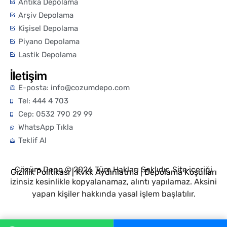
Antika Depolama
Arşiv Depolama
Kişisel Depolama
Piyano Depolama
Lastik Depolama
İletişim
E-posta:
info@cozumdepo.com
Tel: 444 4 703
Cep: 0532 790 29 99
WhatsApp Tıkla
Teklif Al
Çözüm Depo © 2026 Tüm Hakları Saklıdır. Site içeriği
Gizlilik Politikası
|
Kvkk Aydınlatma
|
Depolama Koşulları
izinsiz kesinlikle kopyalanamaz, alıntı yapılamaz. Aksini
yapan kişiler hakkında yasal işlem başlatılır.