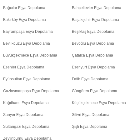
Bağcılar Eşya Depolama
Bahçelievler Eşya Depolama
Bakırköy Eşya Depolama
Başakşehir Eşya Depolama
Bayrampaşa Eşya Depolama
Beşiktaş Eşya Depolama
Beylikdüzü Eşya Depolama
Beyoğlu Eşya Depolama
Büyükçekmece Eşya Depolama
Çatalca Eşya Depolama
Esenler Eşya Depolama
Esenyurt Eşya Depolama
Eyüpsultan Eşya Depolama
Fatih Eşya Depolama
Gaziosmanpaşa Eşya Depolama
Güngören Eşya Depolama
Kağıthane Eşya Depolama
Küçükçekmece Eşya Depolama
Sarıyer Eşya Depolama
Silivri Eşya Depolama
Sultangazi Eşya Depolama
Şişli Eşya Depolama
Zeytinburnu Eşya Depolama