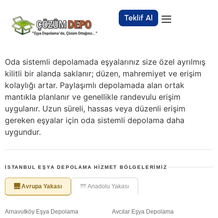
Teklif Al
Oda sistemli depolamada eşyalarınız size özel ayrılmış
kilitli bir alanda saklanır; düzen, mahremiyet ve erişim
kolaylığı artar. Paylaşımlı depolamada alan ortak
mantıkla planlanır ve genellikle randevulu erişim
uygulanır. Uzun süreli, hassas veya düzenli erişim
gereken eşyalar için oda sistemli depolama daha
uygundur.
İSTANBUL EŞYA DEPOLAMA HIZMET BÖLGELERIMIZ
🌉 Avrupa Yakası
🌁 Anadolu Yakası
Arnavutköy Eşya Depolama
Avcılar Eşya Depolama