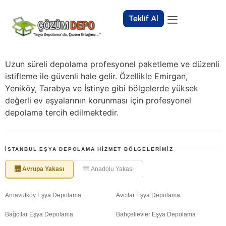
Teklif Al
Uzun süreli depolama profesyonel paketleme ve düzenli
istifleme ile güvenli hale gelir. Özellikle Emirgan,
Yeniköy, Tarabya ve İstinye gibi bölgelerde yüksek
değerli ev eşyalarının korunması için profesyonel
depolama tercih edilmektedir.
İSTANBUL EŞYA DEPOLAMA HIZMET BÖLGELERIMIZ
🌉 Avrupa Yakası
🌁 Anadolu Yakası
Arnavutköy Eşya Depolama
Avcılar Eşya Depolama
Bağcılar Eşya Depolama
Bahçelievler Eşya Depolama