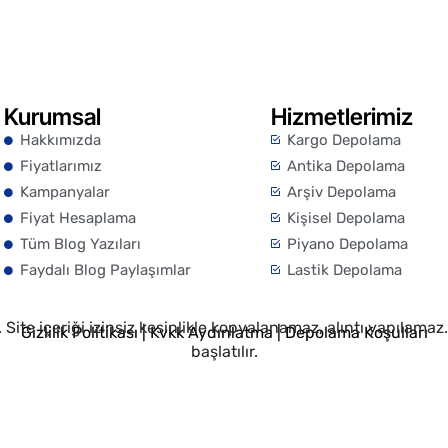
Kurumsal
Hizmetlerimiz
Hakkımızda
Kargo Depolama
Fiyatlarımız
Antika Depolama
Kampanyalar
Arşiv Depolama
Fiyat Hesaplama
Kişisel Depolama
Tüm Blog Yazıları
Piyano Depolama
Faydalı Blog Paylaşımlar
Lastik Depolama
ite içeriği izinsiz kesinlikle kopyalanamaz, alıntı yapılamaz.
Gizlilik Politikası
|
Kvkk Aydınlatma
|
Depolama Koşulları
başlatılır.