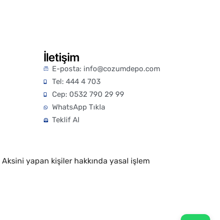
İletişim
E-posta:
info@cozumdepo.com
Tel: 444 4 703
Cep: 0532 790 29 99
WhatsApp Tıkla
Teklif Al
 Aksini yapan kişiler hakkında yasal işlem