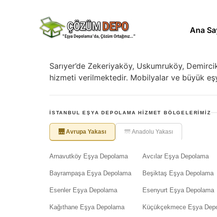
Ana Sa
Sarıyer’de Zekeriyaköy, Uskumruköy, Demircik
hizmeti verilmektedir. Mobilyalar ve büyük eş
İSTANBUL EŞYA DEPOLAMA HIZMET BÖLGELERIMIZ
🌉 Avrupa Yakası
🌁 Anadolu Yakası
Arnavutköy Eşya Depolama
Avcılar Eşya Depolama
Bayrampaşa Eşya Depolama
Beşiktaş Eşya Depolama
Esenler Eşya Depolama
Esenyurt Eşya Depolama
Kağıthane Eşya Depolama