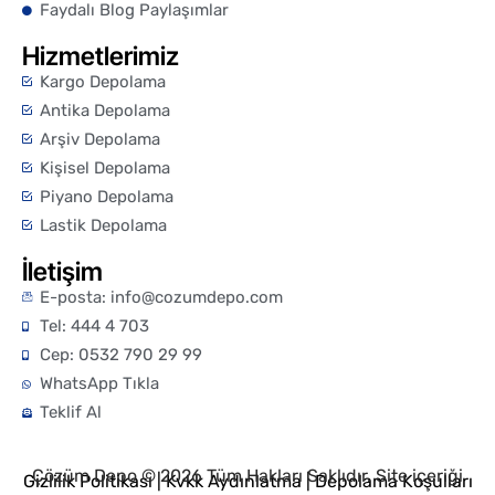
Faydalı Blog Paylaşımlar
Hizmetlerimiz
Kargo Depolama
Antika Depolama
Arşiv Depolama
Kişisel Depolama
Piyano Depolama
Lastik Depolama
İletişim
E-posta:
info@cozumdepo.com
Tel: 444 4 703
Cep: 0532 790 29 99
WhatsApp Tıkla
Teklif Al
Çözüm Depo © 2026 Tüm Hakları Saklıdır. Site içeriği
Gizlilik Politikası
|
Kvkk Aydınlatma
|
Depolama Koşulları