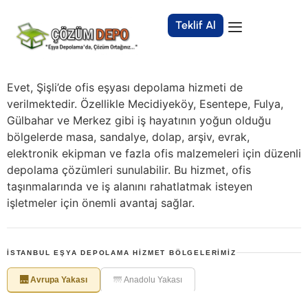
Teklif Al
Evet, Şişli’de ofis eşyası depolama hizmeti de
verilmektedir. Özellikle Mecidiyeköy, Esentepe, Fulya,
Gülbahar ve Merkez gibi iş hayatının yoğun olduğu
bölgelerde masa, sandalye, dolap, arşiv, evrak,
elektronik ekipman ve fazla ofis malzemeleri için düzenli
depolama çözümleri sunulabilir. Bu hizmet, ofis
taşınmalarında ve iş alanını rahatlatmak isteyen
işletmeler için önemli avantaj sağlar.
İSTANBUL EŞYA DEPOLAMA HIZMET BÖLGELERIMIZ
🌉 Avrupa Yakası
🌁 Anadolu Yakası