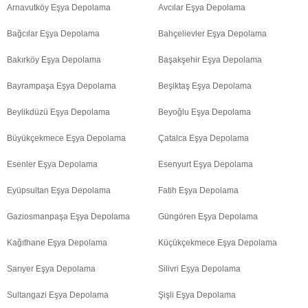
Arnavutköy Eşya Depolama
Avcılar Eşya Depolama
Bağcılar Eşya Depolama
Bahçelievler Eşya Depolama
Bakırköy Eşya Depolama
Başakşehir Eşya Depolama
Bayrampaşa Eşya Depolama
Beşiktaş Eşya Depolama
Beylikdüzü Eşya Depolama
Beyoğlu Eşya Depolama
Büyükçekmece Eşya Depolama
Çatalca Eşya Depolama
Esenler Eşya Depolama
Esenyurt Eşya Depolama
Eyüpsultan Eşya Depolama
Fatih Eşya Depolama
Gaziosmanpaşa Eşya Depolama
Güngören Eşya Depolama
Kağıthane Eşya Depolama
Küçükçekmece Eşya Depolama
Sarıyer Eşya Depolama
Silivri Eşya Depolama
Sultangazi Eşya Depolama
Şişli Eşya Depolama