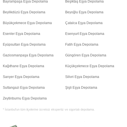
Bayrampaşa Eşya Depolama
Beşiktaş Eşya Depolama
Beylikdüzü Eşya Depolama
Beyoğlu Eşya Depolama
Büyükçekmece Eşya Depolama
Çatalca Eşya Depolama
Esenler Eşya Depolama
Esenyurt Eşya Depolama
Eyüpsultan Eşya Depolama
Fatih Eşya Depolama
Gaziosmanpaşa Eşya Depolama
Güngören Eşya Depolama
Kağıthane Eşya Depolama
Küçükçekmece Eşya Depolama
Sarıyer Eşya Depolama
Silivri Eşya Depolama
Sultangazi Eşya Depolama
Şişli Eşya Depolama
Zeytinburnu Eşya Depolama
* İstanbul'un tüm ilçelerine ücretsiz ekspertiz ve sigortalı depolama.