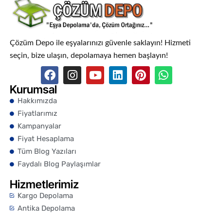
Çözüm Depo ile eşyalarınızı güvenle saklayın! Hizmeti
seçin, bize ulaşın, depolamaya hemen başlayın!
Kurumsal
Hakkımızda
Fiyatlarımız
Kampanyalar
Fiyat Hesaplama
Tüm Blog Yazıları
Faydalı Blog Paylaşımlar
Hizmetlerimiz
Kargo Depolama
Antika Depolama