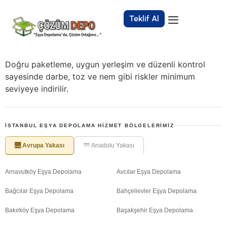
Teklif Al
Doğru paketleme, uygun yerleşim ve düzenli kontrol
sayesinde darbe, toz ve nem gibi riskler minimum
seviyeye indirilir.
İSTANBUL EŞYA DEPOLAMA HIZMET BÖLGELERIMIZ
🌉 Avrupa Yakası
🌁 Anadolu Yakası
Arnavutköy Eşya Depolama
Avcılar Eşya Depolama
Bağcılar Eşya Depolama
Bahçelievler Eşya Depolama
Bakırköy Eşya Depolama
Başakşehir Eşya Depolama