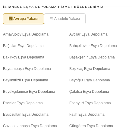
İSTANBUL EŞYA DEPOLAMA HIZMET BÖLGELERIMIZ
🌉 Avrupa Yakası
🌁 Anadolu Yakası
Arnavutköy Eşya Depolama
Avcılar Eşya Depolama
Bağcılar Eşya Depolama
Bahçelievler Eşya Depolama
Bakırköy Eşya Depolama
Başakşehir Eşya Depolama
Bayrampaşa Eşya Depolama
Beşiktaş Eşya Depolama
Beylikdüzü Eşya Depolama
Beyoğlu Eşya Depolama
Büyükçekmece Eşya Depolama
Çatalca Eşya Depolama
Esenler Eşya Depolama
Esenyurt Eşya Depolama
Eyüpsultan Eşya Depolama
Fatih Eşya Depolama
Gaziosmanpaşa Eşya Depolama
Güngören Eşya Depolama