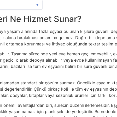
＋
eri Ne Hizmet Sunar?
veya yaşam alanında fazla eşyası bulunan kişilere güvenli 
 bir alana bırakılması anlamına gelmez. Doğru bir depolama ş
venli ortamda korunması ve ihtiyaç olduğunda tekrar teslim e
abilir. Taşınma sürecinde yeni eve hemen geçilemeyebilir, ev
 geçici olarak depoya alınabilir veya evde kullanılmayan faz
larını, bazıları ise tüm ev eşyasını belirli bir süre güvenli 
nı anlamadan standart bir çözüm sunmaz. Öncelikle eşya mikta
i değerlendirilir. Çünkü birkaç koli ile tüm ev eşyasının de
alar, dosyalar, kitaplar veya sezonluk ürünler için farklı ko
önemli avantajlardan biri, sürecin düzenli ilerlemesidir. Eşy
lık yaşanmaması için planlı şekilde yerleştirilir. Bu neden