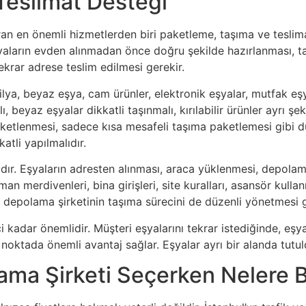
Teslimat Desteği
ran en önemli hizmetlerden biri paketleme, taşıma ve tesli
yaların evden alınmadan önce doğru şekilde hazırlanması, 
ekrar adrese teslim edilmesi gerekir.
ya, beyaz eşya, cam ürünler, elektronik eşyalar, mutfak eşya
 beyaz eşyalar dikkatli taşınmalı, kırılabilir ürünler ayrı şek
ketlenmesi, sadece kısa mesafeli taşıma paketlemesi gibi d
atli yapılmalıdır.
ır. Eşyaların adresten alınması, araca yüklenmesi, depolama
tman merdivenleri, bina girişleri, site kuralları, asansör ku
e depolama şirketinin taşıma sürecini de düzenli yönetmesi g
adar önemlidir. Müşteri eşyalarını tekrar istediğinde, eşyal
oktada önemli avantaj sağlar. Eşyalar ayrı bir alanda tutuldu
ama Şirketi Seçerken Nelere B