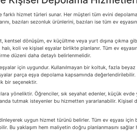
re farklı hizmet türleri sunar. Her müşteri tüm evini depolam
arını, bazıları sezonluk ürünlerini, bazıları ise tüm ev eşya
at, kentsel dönüşüm, ev küçültme veya yurt dışına çıkma gibi
halı, koli ve kişisel eşyalar birlikte planlanır. Tüm ev eşy
rme düzeni daha detaylı belirlenmelidir.
alar için uygundur. Kullanılmayan bir koltuk, fazla beyaz eş
şyalar parça eşya depolama kapsamında değerlendirilebilir. 
k bir seçenektir.
lara yöneliktir. Öğrenciler, sık seyahat edenler, küçük evde
r alanda tutmak isteyenler bu hizmetten yararlanabilir. Kişis
dinleyerek uygun hizmet türünü belirler. Tüm ev eşyası için 
lir. Bu yaklaşım hem maliyetin doğru planlanmasını sağlar