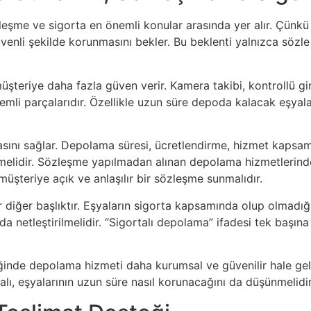
şme ve sigorta en önemli konular arasında yer alır. Çünkü m
enli şekilde korunmasını bekler. Bu beklenti yalnızca sözle d
teriye daha fazla güven verir. Kamera takibi, kontrollü giriş 
mli parçalarıdır. Özellikle uzun süre depoda kalacak eşyalar
ını sağlar. Depolama süresi, ücretlendirme, hizmet kapsamı, 
lmelidir. Sözleşme yapılmadan alınan depolama hizmetlerinde
üşteriye açık ve anlaşılır bir sözleşme sunmalıdır.
 diğer başlıktır. Eşyaların sigorta kapsamında olup olmadığ
a netleştirilmelidir. “Sigortalı depolama” ifadesi tek başına 
ğinde depolama hizmeti daha kurumsal ve güvenilir hale gel
lı, eşyalarının uzun süre nasıl korunacağını da düşünmelidir