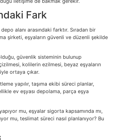
rduğu iletişime de bakmak gerekir.
ndaki Fark
depo alanı arasındaki farktır. Sıradan bir
 şirketi, eşyaların güvenli ve düzenli şekilde
 olduğu, güvenlik sisteminin bulunup
izilmesi, kolilerin ezilmesi, beyaz eşyaların
yle ortaya çıkar.
eme yapılır, taşıma ekibi süreci planlar,
ellikle ev eşyası depolama, parça eşya
e yapıyor mu, eşyalar sigorta kapsamında mı,
or mu, teslimat süreci nasıl planlanıyor? Bu
i