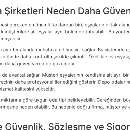
 Şirketleri Neden Daha Güven
mesi gereken en önemli farklardan biri, eşyaların ortak ala
klı müşterilere ait eşyalar aynı bölümde tutulabilir. Bu yö
mayabilir.
n ayrı bir alanda muhafaza edilmesini sağlar. Bu sistemde eş
eldiğinde daha kontrollü şekilde çıkarılır. Özellikle ev eşyas
emi daha güven veren bir çözümdür.
da avantaj sağlar. Müşteri eşyalarının kendisine ait ayrı b
in daha profesyonel ilerlediğini gösterir. Depo odalarının ki
izmet kalitesini yükseltir.
 miktarına göre uygun oda tipi belirleyebilir. Gereğinden bü
örmesine neden olabilir. Bu nedenle doğru firma, müşteriye
e Güvenlik, Sözleşme ve Sigor