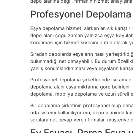
depo alanına değil, firmanın hizmet anlayışın
Profesyonel Depolama Ş
Eşya depolama hizmeti alırken en sık karıştırıl
depo alanı çoğu zaman yalnızca eşya koyulabil
korunması için hizmet sürecini bütün olarak yö
Sıradan depolarda eşyaların nasıl yerleştirildi
bulunmadığı net olmayabilir. Bu durum özellikle
yanlış konumlandırılması veya eşyaların karı
Profesyonel depolama şirketlerinde ise amaç ya
depolama alanı eşya miktarına göre belirlenir
depolama, mobilya depolama ve uzun süreli eş
Bir depolama şirketinin profesyonel olup olma
oda sistemi kullanılıyor mu, depo alanında ka
sorulara net cevap veren firmalar, müşteriye 
Ev Eşyası, Parça Eşya 