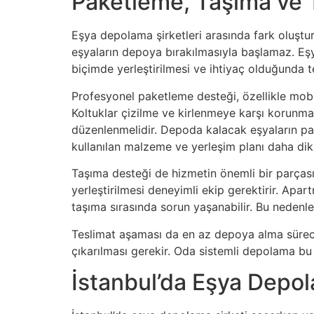
Paketleme, Taşıma ve 
Eşya depolama şirketleri arasında fark oluştu
eşyaların depoya bırakılmasıyla başlamaz. Eş
biçimde yerleştirilmesi ve ihtiyaç olduğunda t
Profesyonel paketleme desteği, özellikle mobil
Koltuklar çizilme ve kirlenmeye karşı korunmalı,
düzenlenmelidir. Depoda kalacak eşyaların pa
kullanılan malzeme ve yerleşim planı daha dikk
Taşıma desteği de hizmetin önemli bir parçasıd
yerleştirilmesi deneyimli ekip gerektirir. Apar
taşıma sırasında sorun yaşanabilir. Bu nedenl
Teslimat aşaması da en az depoya alma süreci k
çıkarılması gerekir. Oda sistemli depolama bu n
İstanbul’da Eşya Depol