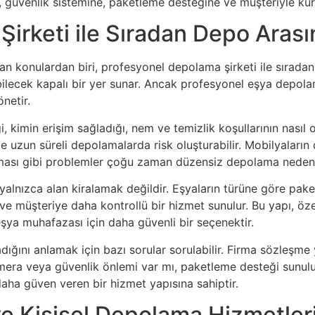
a, güvenlik sistemine, paketleme desteğine ve müşteriyle ku
irketi ile Sıradan Depo Arası
an konulardan biri, profesyonel depolama şirketi ile sıradan 
ecek kapalı bir yer sunar. Ancak profesyonel eşya depolama
netir.
ği, kimin erişim sağladığı, nem ve temizlik koşullarının nasıl
 uzun süreli depolamalarda risk oluşturabilir. Mobilyaların ç
şması gibi problemler çoğu zaman düzensiz depolama nedeni
lnızca alan kiralamak değildir. Eşyaların türüne göre paketl
 ve müşteriye daha kontrollü bir hizmet sunulur. Bu yapı, öz
ya muhafazası için daha güvenli bir seçenektir.
dığını anlamak için bazı sorular sorulabilir. Firma sözleşm
mera veya güvenlik önlemi var mı, paketleme desteği sunuluy
daha güven veren bir hizmet yapısına sahiptir.
ve Kişisel Depolama Hizmetler