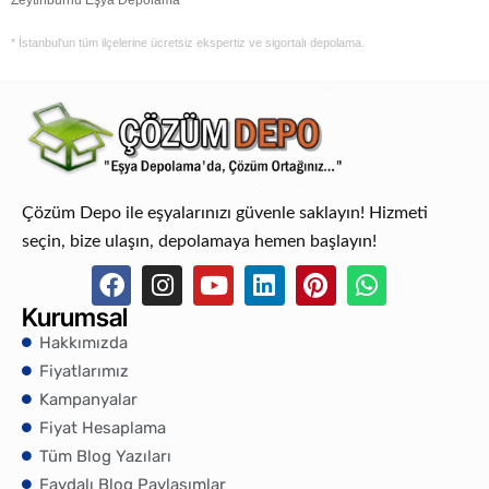
Zeytinburnu Eşya Depolama
* İstanbul'un tüm ilçelerine ücretsiz ekspertiz ve sigortalı depolama.
Çözüm Depo ile eşyalarınızı güvenle saklayın! Hizmeti
seçin, bize ulaşın, depolamaya hemen başlayın!
Kurumsal
Hakkımızda
Fiyatlarımız
Kampanyalar
Fiyat Hesaplama
Tüm Blog Yazıları
Faydalı Blog Paylaşımlar