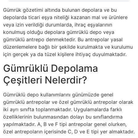
Gümrük gözetimi altında bulunan depolara ve bu
depolarda ticari eşya niteliği kazanan mal ve ürünlere
veya izin verildiği durumlarda, ihraç eşyalarının
konulmuş olduğu depolara gümrüklü depo veya
gümrüklü antrepo denmektedir. Bu antrepolar yasal
düzenlemelere bağlı bir şekilde kurulmakta ve kurulumu
için gerçek ya da tüzel kişilere ihtiyaç duyulmaktadır.
Gümrüklü Depolama
Çeşitleri Nelerdir?
Gümrüklü depo kullanımlarını günümüzde genel
gümrüklü antrepolar ve özel gümrüklü antrepolar olarak
iki ayrı sınıfta toplanmaktadır. Uygulamalarda farklı
özelliklerinin bulunmasından dolayı bu sınıflandırma
yapılmaktadır. A, B ve F tipi antrepolar genel olurken,
özel antrepoların içerisinde C, D ve E tipi yer almaktadır.