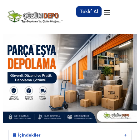
Teklif Al
＋
📘 İçindekiler