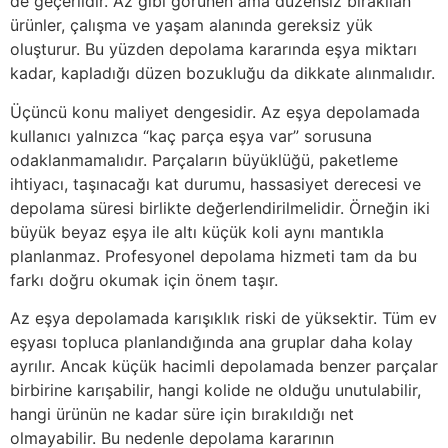
de geçerlidir. Az gibi görünen ama düzensiz bırakılan
ürünler, çalışma ve yaşam alanında gereksiz yük
oluşturur. Bu yüzden depolama kararında eşya miktarı
kadar, kapladığı düzen bozukluğu da dikkate alınmalıdır.
Üçüncü konu maliyet dengesidir. Az eşya depolamada
kullanıcı yalnızca “kaç parça eşya var” sorusuna
odaklanmamalıdır. Parçaların büyüklüğü, paketleme
ihtiyacı, taşınacağı kat durumu, hassasiyet derecesi ve
depolama süresi birlikte değerlendirilmelidir. Örneğin iki
büyük beyaz eşya ile altı küçük koli aynı mantıkla
planlanmaz. Profesyonel depolama hizmeti tam da bu
farkı doğru okumak için önem taşır.
Az eşya depolamada karışıklık riski de yüksektir. Tüm ev
eşyası topluca planlandığında ana gruplar daha kolay
ayrılır. Ancak küçük hacimli depolamada benzer parçalar
birbirine karışabilir, hangi kolide ne olduğu unutulabilir,
hangi ürünün ne kadar süre için bırakıldığı net
olmayabilir. Bu nedenle depolama kararının