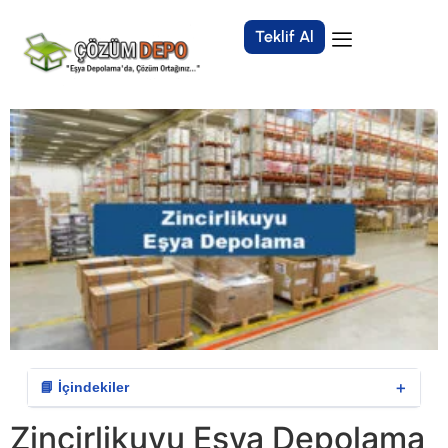
Teklif Al
＋
📘 İçindekiler
Zincirlikuyu Eşya Depolama