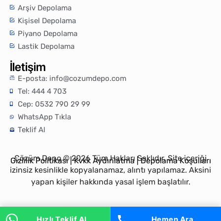
Arşiv Depolama
Kişisel Depolama
Piyano Depolama
Lastik Depolama
İletişim
E-posta:
info@cozumdepo.com
Tel: 444 4 703
Cep: 0532 790 29 99
WhatsApp Tıkla
Teklif Al
Çözüm Depo © 2026 Tüm Hakları Saklıdır. Site içeriği
Gizlilik Politikası
|
Kvkk Aydınlatma
|
Depolama Koşulları
izinsiz kesinlikle kopyalanamaz, alıntı yapılamaz. Aksini
yapan kişiler hakkında yasal işlem başlatılır.
Hızlı Teklif Al
Hemen Ara