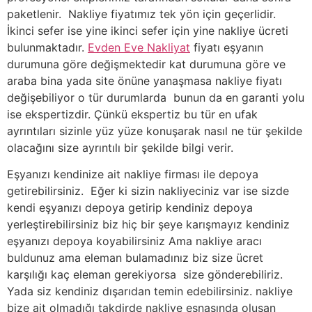
paketlenir. Nakliye fiyatımız tek yön için geçerlidir.
İkinci sefer ise yine ikinci sefer için yine nakliye ücreti
bulunmaktadır.
Evden Eve Nakliyat
fiyatı eşyanın
durumuna göre değişmektedir kat durumuna göre ve
araba bina yada site önüne yanaşmasa nakliye fiyatı
değişebiliyor o tür durumlarda bunun da en garanti yolu
ise ekspertizdir. Çünkü ekspertiz bu tür en ufak
ayrıntıları sizinle yüz yüze konuşarak nasıl ne tür şekilde
olacağını size ayrıntılı bir şekilde bilgi verir.
Eşyanızı kendinize ait nakliye firması ile depoya
getirebilirsiniz. Eğer ki sizin nakliyeciniz var ise sizde
kendi eşyanızı depoya getirip kendiniz depoya
yerleştirebilirsiniz biz hiç bir şeye karışmayız kendiniz
eşyanızı depoya koyabilirsiniz Ama nakliye aracı
buldunuz ama eleman bulamadınız biz size ücret
karşılığı kaç eleman gerekiyorsa size gönderebiliriz.
Yada siz kendiniz dışarıdan temin edebilirsiniz. nakliye
bize ait olmadığı takdirde nakliye esnasında oluşan