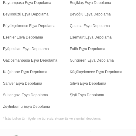
Bayrampaşa Eşya Depolama
Beşiktaş Eşya Depolama
Beylikdüzü Eşya Depolama
Beyoğlu Eşya Depolama
Büyükçekmece Eşya Depolama
Çatalca Eşya Depolama
Esenler Eşya Depolama
Esenyurt Eşya Depolama
Eyüpsultan Eşya Depolama
Fatih Eşya Depolama
Gaziosmanpaşa Eşya Depolama
Güngören Eşya Depolama
Kağıthane Eşya Depolama
Küçükçekmece Eşya Depolama
Sarıyer Eşya Depolama
Silivri Eşya Depolama
Sultangazi Eşya Depolama
Şişli Eşya Depolama
Zeytinburnu Eşya Depolama
* İstanbul'un tüm ilçelerine ücretsiz ekspertiz ve sigortalı depolama.