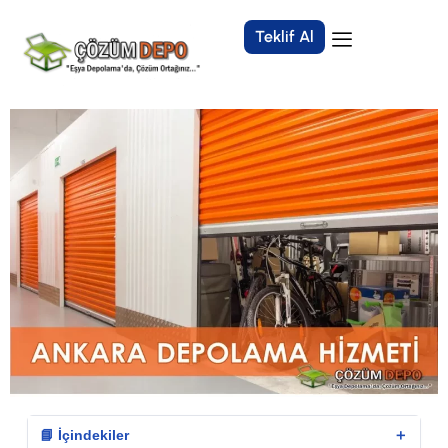
Teklif Al
＋
📘 İçindekiler