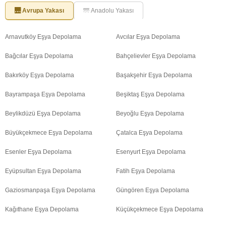
🌉 Avrupa Yakası
🌁 Anadolu Yakası
Arnavutköy Eşya Depolama
Avcılar Eşya Depolama
Bağcılar Eşya Depolama
Bahçelievler Eşya Depolama
Bakırköy Eşya Depolama
Başakşehir Eşya Depolama
Bayrampaşa Eşya Depolama
Beşiktaş Eşya Depolama
Beylikdüzü Eşya Depolama
Beyoğlu Eşya Depolama
Büyükçekmece Eşya Depolama
Çatalca Eşya Depolama
Esenler Eşya Depolama
Esenyurt Eşya Depolama
Eyüpsultan Eşya Depolama
Fatih Eşya Depolama
Gaziosmanpaşa Eşya Depolama
Güngören Eşya Depolama
Kağıthane Eşya Depolama
Küçükçekmece Eşya Depolama