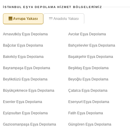
İSTANBUL EŞYA DEPOLAMA HIZMET BÖLGELERIMIZ
🌉 Avrupa Yakası
🌁 Anadolu Yakası
Arnavutköy Eşya Depolama
Avcılar Eşya Depolama
Bağcılar Eşya Depolama
Bahçelievler Eşya Depolama
Bakırköy Eşya Depolama
Başakşehir Eşya Depolama
Bayrampaşa Eşya Depolama
Beşiktaş Eşya Depolama
Beylikdüzü Eşya Depolama
Beyoğlu Eşya Depolama
Büyükçekmece Eşya Depolama
Çatalca Eşya Depolama
Esenler Eşya Depolama
Esenyurt Eşya Depolama
Eyüpsultan Eşya Depolama
Fatih Eşya Depolama
Gaziosmanpaşa Eşya Depolama
Güngören Eşya Depolama