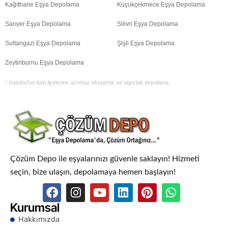
Kağıthane Eşya Depolama
Küçükçekmece Eşya Depolama
Sarıyer Eşya Depolama
Silivri Eşya Depolama
Sultangazi Eşya Depolama
Şişli Eşya Depolama
Zeytinburnu Eşya Depolama
* İstanbul'un tüm ilçelerine ücretsiz ekspertiz ve sigortalı depolama.
Çözüm Depo ile eşyalarınızı güvenle saklayın! Hizmeti
seçin, bize ulaşın, depolamaya hemen başlayın!
Kurumsal
Hakkımızda